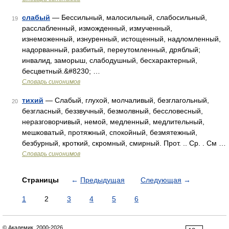
слабый
— Бессильный, малосильный, слабосильный,
19
расслабленный, изможденный, измученный,
изнеможенный, изнуренный, истощенный, надломленный,
надорванный, разбитый, переутомленный, дряблый;
инвалид, заморыш, слабодушный, бесхарактерный,
бесцветный.&#8230; …
Словарь синонимов
тихий
— Слабый, глухой, молчаливый, безглагольный,
20
безгласный, беззвучный, безмолвный, бессловесный,
неразговорчивый, немой, медленный, медлительный,
мешковатый, протяжный, спокойный, безмятежный,
безбурный, кроткий, скромный, смирный. Прот. .. Ср. . См …
Словарь синонимов
Страницы
←
Предыдущая
Следующая
→
1
2
3
4
5
6
© Академик, 2000-2026