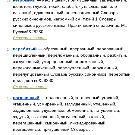
негромкий
— неслышный, приглушенный, заглушенный,
13
шепотом, глухой, тихий, слабый, чуть слышный, еле
слышный, едва слышный, несенсационный Словарь
русских синонимов. негромкий см. тихий 1 Словарь
синонимов русского языка. Практический справочник. М.:
Русский&#8230; …
Словарь синонимов
перебитый
— обрезанный, прерванный, перерванный,
14
перешибленный, переломанный, оборванный, разбитый,
заглушенный, умерщвленный, перекоканный,
переколошмаченный, перелупленный, нарушенный,
перелупцованный Словарь русских синонимов. перебитый
прил., кол во&#8230; …
Словарь синонимов
погашенный
— подавленный, загашенный, угасший,
15
угашенный, усмиренный, заглушенный, утушенный,
задавленный, удушенный, обмененный, потушенный,
задутый, выключенный, затушенный, залитый,
перегашенный, смиренный, ликвидированный,
пригашенный, притушенный Словарь …