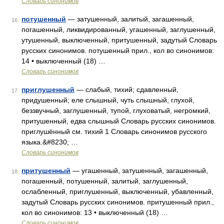
Словарь синонимов
потушенный
— затушенный, залитый, загашенный,
16
погашенный, ликвидированный, угашенный, заглушенный,
утушенный, выключенный, притушенный, задутый Словарь
русских синонимов. потушенный прил., кол во синонимов:
14 • выключенный (18) …
Словарь синонимов
приглушенный
— слабый, тихий; сдавленный,
17
придушенный; еле слышный, чуть слышный, глухой,
беззвучный, заглушенный, тупой, глуховатый, негромкий,
притушенный, едва слышный Словарь русских синонимов.
приглушённый см. тихий 1 Словарь синонимов русского
языка.&#8230; …
Словарь синонимов
притушенный
— угашенный, затушенный, загашенный,
18
погашенный, потушенный, залитый, заглушенный,
ослабленный, приглушенный, выключенный, убавленный,
задутый Словарь русских синонимов. притушенный прил.,
кол во синонимов: 13 • выключенный (18) …
Словарь синонимов